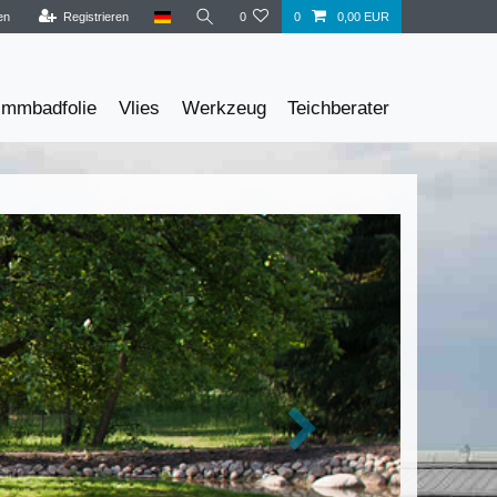
en
Registrieren
0
0
0,00 EUR
immbadfolie
Vlies
Werkzeug
Teichberater
Nächste