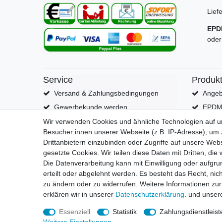
Lief
EPD
oder
Service
Produk
Versand & Zahlungsbedingungen
Angeb
Gewerbekunde werden
EPDM 
Kontakt
PVC Te
Wir verwenden Cookies und ähnliche Technologien auf 
Besucher:innen unserer Webseite (z.B. IP-Adresse), um z
Probleme bei der Bestellung?
Zubeh
Drittanbietern einzubinden oder Zugriffe auf unsere Webs
Über uns
Schut
gesetzte Cookies. Wir teilen diese Daten mit Dritten, die
zu Geaplan-Dachbahn
Die Datenverarbeitung kann mit Einwilligung oder aufgru
erteilt oder abgelehnt werden. Es besteht das Recht, nich
zu ändern oder zu widerrufen. Weitere Informationen 
erklären wir in unserer
Daten­schutz­erklärung
. und unse
Essenziell
Statistik
Zahlungsdienstleist
Widerrufs­recht