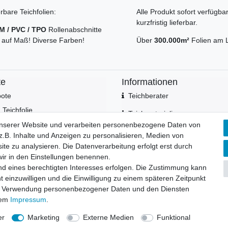
erbare Teichfolien:
Alle Produkt sofort verfügba
kurzfristig lieferbar.
M / PVC / TPO
Rollenabschnitte
 auf Maß! Diverse Farben!
Über
300.000m²
Folien am 
te
Informationen
ote
Teichberater
Teichfolie
Teichmaterialien
ichfolie
unserer Website und verarbeiten personenbezogene Daten von
Teich Referenzen
.B. Inhalte und Anzeigen zu personalisieren, Medien von
ör
ite zu analysieren. Die Datenverarbeitung erfolgt erst durch
Reitplätze Referenzen
zlagen
 wir in den Einstellungen benennen.
Landwirtschaft Referenzen
nd eines berechtigten Interesses erfolgen. Die Zustimmung kann
t einzuwilligen und die Einwilligung zu einem späteren Zeitpunkt
zur Verwendung personenbezogener Daten und den Diensten
rem
Impressum
.
er
Marketing
Externe Medien
Funktional
Widerrufs­formular
Impressum
Daten­schutz­erklärung
A