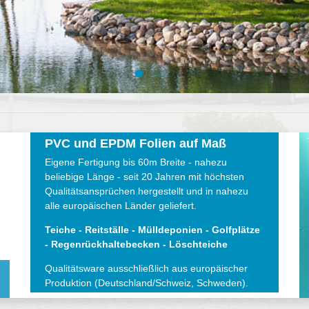
PVC und EPDM Folien auf Maß
Eigene Fertigung bis 60m Breite - nahezu
beliebige Länge - seit 20 Jahren mit höchsten
Qualitätsansprüchen hergestellt und in nahezu
alle europäischen Länder geliefert.
Teiche - Reitställe - Mülldeponien - Golfplätze
- Regenrückhaltebecken - Löschteiche
Qualitätsware ausschließlich aus europäischer
Produktion (Deutschland/Schweiz, Schweden).