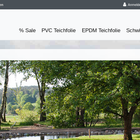
en
Anmeld
% Sale
PVC Teichfolie
EPDM Teichfolie
Schw